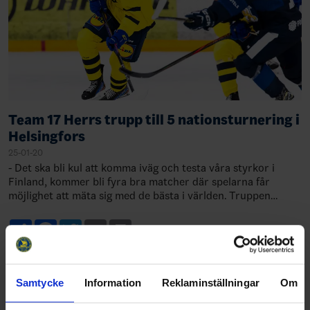
Team 17 Herrs trupp till 5 nationsturnering i
Helsingfors
25-01-20
- Det ska bli kul att komma iväg och testa våra styrkor i
Finland, kommer bli fyra bra matcher där spelarna får
möjlighet att mäta sig med de bästa i världen. Truppen
denna gång är en mix av spelare s…
Share
Facebook
Twitter
Email
Print
Samtycke
Information
Reklaminställningar
Om