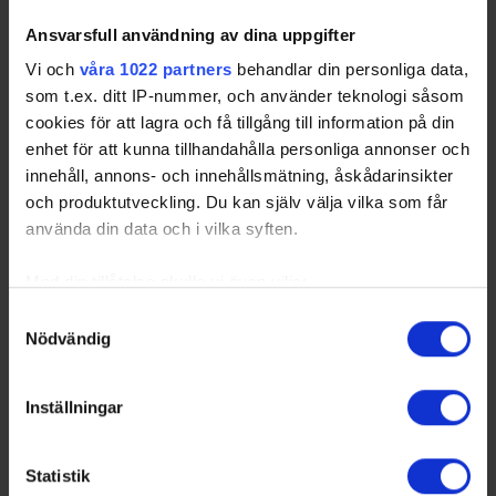
Ansvarsfull användning av dina uppgifter
Vi och
våra 1022 partners
behandlar din personliga data,
som t.ex. ditt IP-nummer, och använder teknologi såsom
cookies för att lagra och få tillgång till information på din
enhet för att kunna tillhandahålla personliga annonser och
innehåll, annons- och innehållsmätning, åskådarinsikter
och produktutveckling. Du kan själv välja vilka som får
använda din data och i vilka syften.
Med din tillåtelse skulle vi även vilja:
Samla in information om din geografiska plats
Samtyckesval
Nödvändig
som kan ha en noggrannhet på upp till flera meter
Identifiera din enhet genom att aktivt skanna den
för specifika kännetecken (fingeravtryck)
Inställningar
Ta reda på mer om hur dina personliga uppgifter
behandlas och ställ in dina preferenser i
detaljsektionen
.
Statistik
Du kan ändra eller dra tillbaka ditt samtycke när som