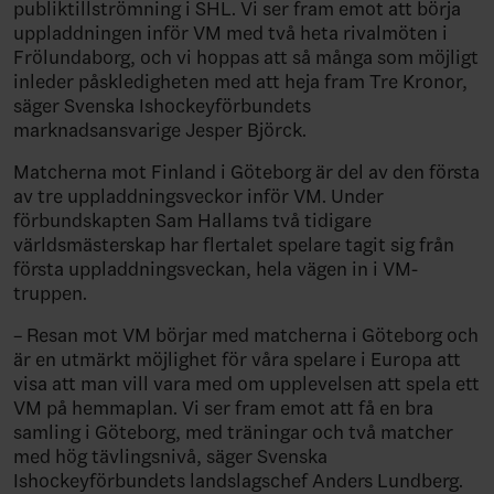
publiktillströmning i SHL. Vi ser fram emot att börja
uppladdningen inför VM med två heta rivalmöten i
Frölundaborg, och vi hoppas att så många som möjligt
inleder påskledigheten med att heja fram Tre Kronor,
säger Svenska Ishockeyförbundets
marknadsansvarige Jesper Björck.
Matcherna mot Finland i Göteborg är del av den första
av tre uppladdningsveckor inför VM. Under
förbundskapten Sam Hallams två tidigare
världsmästerskap har flertalet spelare tagit sig från
första uppladdningsveckan, hela vägen in i VM-
truppen.
– Resan mot VM börjar med matcherna i Göteborg och
är en utmärkt möjlighet för våra spelare i Europa att
visa att man vill vara med om upplevelsen att spela ett
VM på hemmaplan. Vi ser fram emot att få en bra
samling i Göteborg, med träningar och två matcher
med hög tävlingsnivå, säger Svenska
Ishockeyförbundets landslagschef Anders Lundberg.