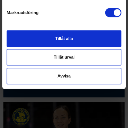
helst från cookie-förklaringen.
Marknadsföring
Vi använder enhetsidentifierare för att anpassa innehållet
och annonserna till användarna, tillhandahålla funktioner
för sociala medier och analysera vår trafik. Vi
vidarebefordrar även sådana identifierare och annan
Tillåt alla
information från din enhet till de sociala medier och
annons- och analysföretag som vi samarbetar med.
Dessa kan i sin tur kombinera informationen med annan
Tillåt urval
information som du har tillhandahållit eller som de har
samlat in när du har använt deras tjänster.
Avvisa