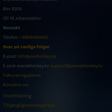
Box 5204
121 18 Johanneshov
Kontakt
Telefon:
+4684490400
Svar på vanliga frågor
E-post:
info@swehockey.se
E-post svenskhockey.tv:
support@svenskhockey.tv
Faktureringsadress
Kontakta oss
Visselblåsning
Tillgänglighetsredogörelse