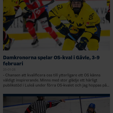
Damkronorna spelar OS-kval i Gävle, 3-9
februari
25-01-28
- Chansen att kvalificera oss till ytterligare ett OS känns
väldigt inspirerande. Minns med stor glädje ett härligt
publikstöd i Luleå under förra OS-kvalet och jag hoppas på
minst lika bra tryck i Gä…