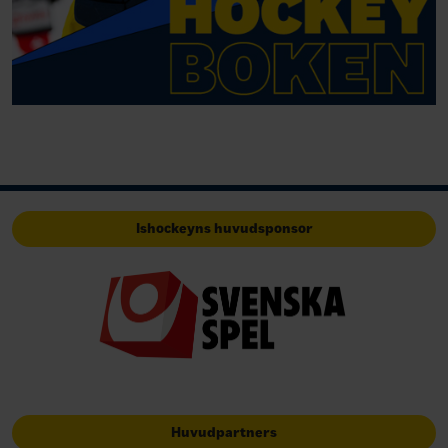
Ishockeyns huvudsponsor
Huvudpartners