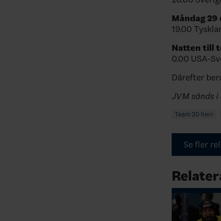
Måndag 29
19.00 Tyskla
Natten till 
0.00 USA-Sv
Därefter ber
JVM sänds i 
Team 20 herr
Se fler r
Relater