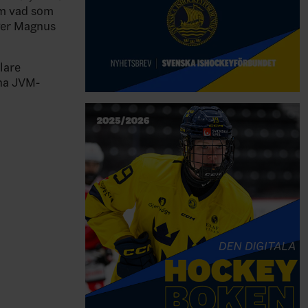
 om vad som
äger Magnus
lare
na JVM-