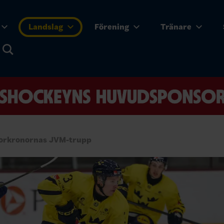
Landslag
Förening
Tränare
iorkronornas JVM-trupp