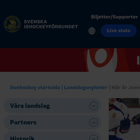
Biljetter/Supporter
Live stats
Swehockey startsida
Landslagsnyheter
Här är Jun
Våra landslag
Partners
Historik