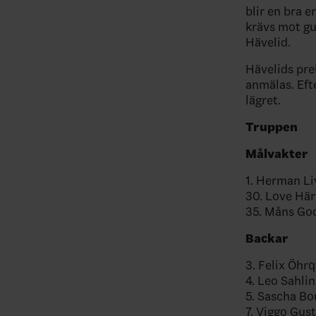
blir en bra e
krävs mot gu
Hävelid.
Hävelids pre
anmälas. Eft
lägret.
Truppen
Målvakter
1. Herman Li
30. Love Här
35. Måns Goo
Backar
3. Felix Öhr
4.
Leo Sahlin
5. Sascha Bo
7. Viggo Gus