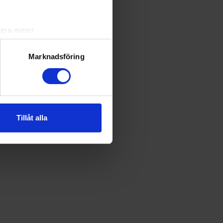
lera meter
ryck)
ljsektionen
. Du kan ändra
Marknadsföring
andahålla funktioner för
n information från din enhet
 tur kombinera informationen
Tillåt alla
deras tjänster.