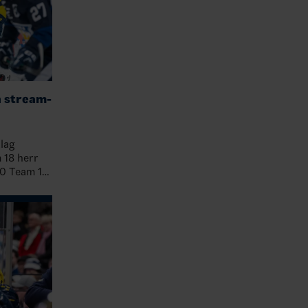
h stream-
lag
Live 10 d…