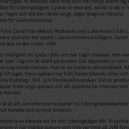
urneringen. Vi behöver växa ihop som ett riktigt starkt lag
let för träningslägret. Lyckas vi med det, så vet vi att vi h
 i laget och det kan räcka långt, säger Magnus Hävelid,
en för Juniorkronorna.
r Felix Carell från Malmö Redhawks och Loke Krantz från 
elare som inte har spelat i Juniorkronorna tidigare. Carell 
ut alla nivåer under JVM.
tt möjlighet att spela i SHL och har tagit chansen. Han har
t spel i sig och är stark på pucken. Det öppnades en dörr f
n tog också chansen. Han är en modern allroundback. Båd
 till laget. Flera spelare har haft framträdande roller och 
 sina klubblag i SHL och HockeyAllsvenskan. Det är positiv
äpper fram unga spelare och att spelarna tar chansen och 
 Hävelid.
 i år är att Juniorkronorna spelar tre träningslandskampe
 mot Kanada och en mot Schweiz.
 inbjudna av Kanada att ha vårt träningsläger där. Vi tyckte
ersom vi har många spelare som inte var med på JVM förra