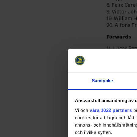
8. Felix Car
9. Victor Jo
19. William 
20. Alfons Fr
Forwards
11. Lucas Pet
12.
Milton G
14. Linus Eri
15. Ivar Ste
16. Anton Fr
Samtycke
18. Victor E
21. Viggo Bjö
22. Loke Kra
Ansvarsfull användning av d
23. Liam Dan
25. Eddie Ge
Vi och
våra 1022 partners
be
26. Jack Ber
cookies för att lagra och få t
27.
Wilson Bj
annons- och innehållsmätning
28. Eric Nils
och i vilka syften.
29. Casper J