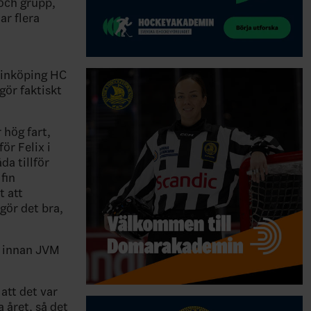
 och grupp,
ar flera
Linköping HC
gör faktiskt
 hög fart,
ör Felix i
a tillför
fin
t att
gör det bra,
r innan JVM
 att det var
 året, så det