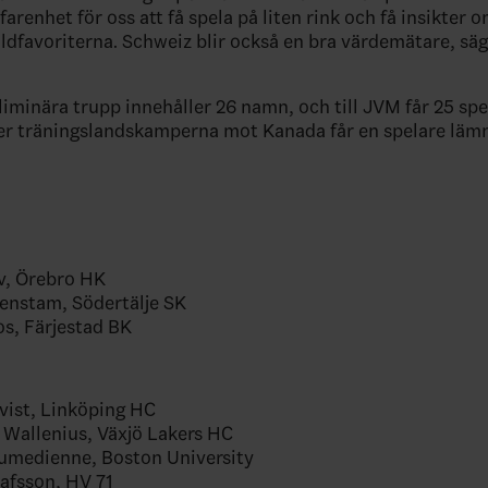
rfarenhet för oss att få spela på liten rink och få insikter
ldfavoriterna. Schweiz blir också en bra värdemätare, s
liminära trupp innehåller 26 namn, och till JVM får 25 spe
er träningslandskamperna mot Kanada får en spelare läm
v, Örebro HK
enstam, Södertälje SK
s, Färjestad BK
qvist, Linköping HC
 Wallenius, Växjö Lakers HC
umedienne, Boston University
tafsson, HV 71