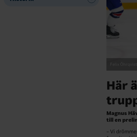
Felix Öhrqvist
Här 
trup
Magnus Häve
till en pre
– Vi drömmer