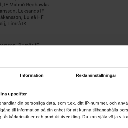
ell, IF Malmö Redhawks
hansson, Leksands IF
Håkansson, Luleå HF
eij, Timrå IK
tersson, Brynäs IF
ästrin, MoDo Hockey
ksson, Timrå IK
nberg, Frölunda HC
ondell, Djurgårdens IF
Information
Reklaminställningar
klund Djurgårdens IF
rck, Djurgårdens IF
ntz, Linköping HC
ina uppgifter
ielsson, Örebro HK
nborg, Timrå IK
handlar din personliga data, som t.ex. ditt IP-nummer, och anv
glund, Färjestad BK
illgång till information på din enhet för att kunna tillhandahålla pe
örck, Colorado College
, åskådarinsikter och produktutveckling. Du kan själv välja vilk
on, Michigan State University
uustovaara Karlsson, Luleå HF