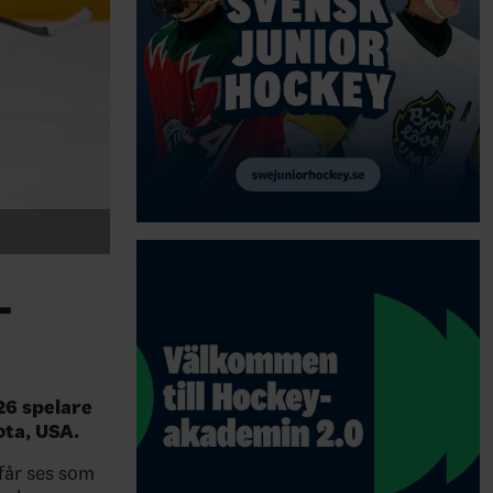
-
26 spelare
ota, USA.
får ses som