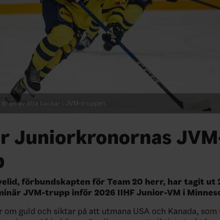
 är en av åtta backar i JVM-truppen.
är Juniorkronornas JVM
p
lid, förbundskapten för Team 20 herr, har tagit ut 
liminär JVM-trupp inför 2026 IIHF Junior-VM i Minnes
 om guld och siktar på att utmana USA och Kanada, som 