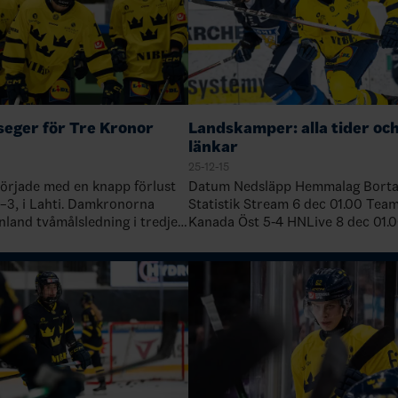
seger för Tre Kronor
Landskamper: alla tider oc
länkar
25-12-15
örjade med en knapp förlust
Datum Nedsläpp Hemmalag Borta
2–3, i Lahti. Damkronorna
Statistik Stream 6 dec 01.00 Team 18 herr
land tvåmålsledning i tredje
Kanada Öst 5-4 HNLive 8 dec 01.00 Team 18
ryckte på för en kvittering
herr Kanada Väst 6-2 HNLive 8 dec 21.00
e hela vägen fram. &nb…
Team 18 herr USA 1-7 HN