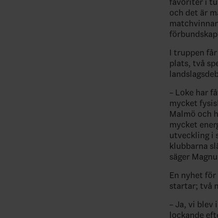
favoriter i t
och det är må
matchvinnare
förbundskapt
I truppen få
plats, två sp
landslagsdeb
– Loke har få
mycket fysisk
Malmö och ha
mycket energi
utveckling i
klubbarna sl
säger Magnus
En nyhet för
startar; två
– Ja, vi blev
lockande eft