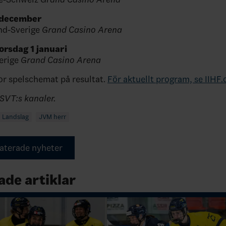
 december
nd-Sverige
Grand Casino Arena
torsdag 1 januari
erige
Grand Casino Arena
or spelschemat på resultat.
För aktuellt program, se IIHF
SVT:s kanaler.
Landslag
JVM herr
elaterade nyheter
ade artiklar