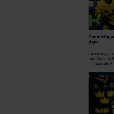
Turnerings
dam
25-12-12
Turneringen b
mot Finland, 
reducerade Fin
perioden och t
men nådde int