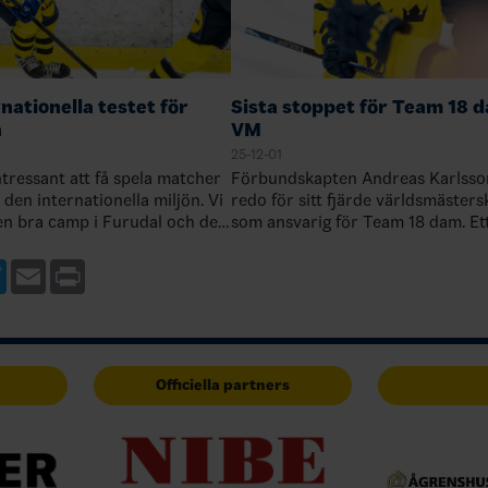
nationella testet för
Sista stoppet för Team 18 
n
VM
25-12-01
intressant att få spela matcher
Förbundskapten Andreas Karlsson
 den internationella miljön. Vi
redo för sitt fjärde världsmäster
n bra camp i Furudal och det
som ansvarig för Team 18 dam. Ett 
obb för oss ledare att ta ut den
i förberedelserna är den
 Med…
fyrnationsturnering som avgörs ö
ebook
Twitter
Email
Print
Officiella partners