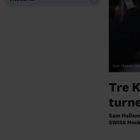
Isac Heens un
Tre K
turne
Sam Hallam,
SWISS Hocke