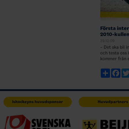
Första inter
2010-kulle
25-12-09
– Det ska bli 
och testa oss i
kommer från e
var ett tufft j
här truppen.
Share
Fac
Ishockeyns huvudsponsor
Huvudpartners