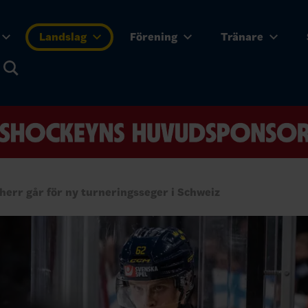
Landslag
Förening
Tränare
herr går för ny turneringsseger i Schweiz