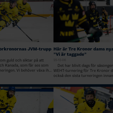
iorkronornas JVM-trupp
Här är Tre Kronor dams nya
”Vi är taggade”
om guld och siktar på att
25-12-06
h Kanada, som får ses som
Det har blivit dags för säsongens tredje
rneringen. Vi behöver växa ihop
WEHT-turnering för Tre Kronor d
t starkt lag och grupp, och det
också den sista turneringen innan
räningslägret. L…
samlas inför OS i Milano. Förbun
Ulf Lundberg har tagi…