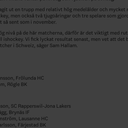
agit ut en trupp med relativt hög medelålder och mycket r
key, men också två tjugoåringar och tre spelare som gjor
 så sent som i november.
hög nivå på de här matcherna, därför är det viktigt med rut
l ishockey. Vi fick lyckat resultat senast, men vet att det b
tcher i Schweiz, säger Sam Hallam.
ansson, Frölunda HC
lm, Rögle BK
sson, SC Rapperswil-Jona Lakers
ägg, Brynäs IF
ännström, Lausanne HC
arlsson, Färjestad BK