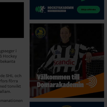
gsseger i
SS Hockey
 bekanta
både SHL och
fors förra
 med tonvikt
allam.
emmanationen