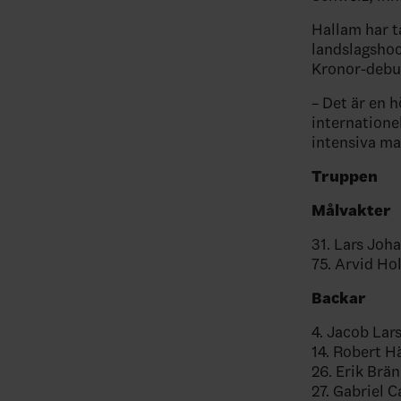
Hallam har t
landslagshoc
Kronor-debut
– Det är en 
internationel
intensiva ma
Truppen
Målvakter
31. Lars Joh
75. Arvid Ho
Backar
4. Jacob Lar
14. Robert H
26. Erik Br
27. Gabriel C