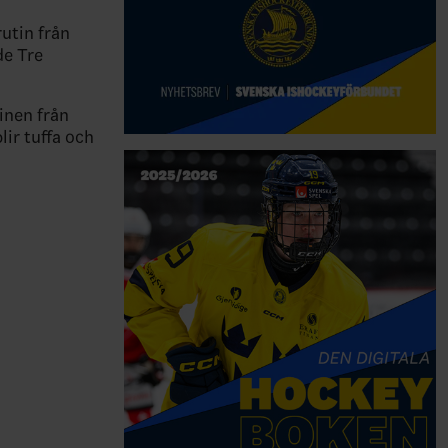
utin från
de Tre
inen från
lir tuffa och