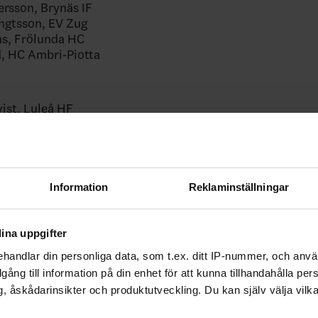
ersson, Brynäs IF
ngtsson, EV Zug
ns, Frölunda HC
, HC Ambri-Piotta
vist, Luleå HF
rensen, HC Fribourg-Gottéron
erg, Frölunda HC
olm, Skellefteå AIK
tersson, SCL Tigers
fer Ehn, Linköping HC
Information
Reklaminställningar
Olofsson, Rögle BK
ersson, EHC Biel-Bienne
Wingerli, EV Zug
ina uppgifter
sson, Rögle BK
handlar din personliga data, som t.ex. ditt IP-nummer, och anv
asmussen, Växjö Lakers HC
illgång till information på din enhet för att kunna tillhandahålla pe
ylvegård, EHC Biel-Bienne
, åskådarinsikter och produktutveckling. Du kan själv välja vilk
 la Rose, HC Fribourg-Gottéron
Hugg, Skellefteå AIK