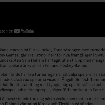
ckade starten på Euro Hockey Tour-säsongen med turnerin
ey Games, går Tre Kronor herr för nya framgångar i SWI
undskapten Sam Hallam har tagit ut en trupp med många
utton spelare är kvar från Finland Hockey Games.
 plan för de här två turneringarna, att välja spelare från 
gillade också vad spelarna visade i Ängelholm och Tammer
 här är ett stabilt lag med tyngd, hög spelförståelse och
åvägsspel och närkampsspel, säger förbundskapten Sam H
 i Schweiz inleds torsdag nästa vecka med match mot h
an Finland väntar på lördag och Tjeckien på söndag.