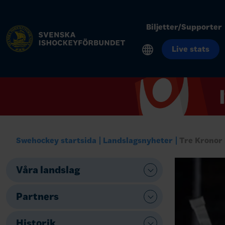
Biljetter/Supporter
Live stats
Swehockey startsida
Landslagsnyheter
Tre Kronor 
Våra landslag
Partners
Historik