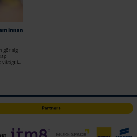
dam innan
 gör sig
skap
viktigt led
ver lucia…
Partners