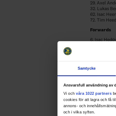
29. Axel And
32. Lukas Be
62. Isac Hee
72. Tim Heed
Forwards
6. Isac Hedq
9. Marcus Sö
12. Max Frib
17. Pär Lindh
20. André Pe
21. Christof
Samtycke
22. Fredrik 
23. Lias And
40. Andreas 
Ansvarsfull användning av d
52. Felix Nil
Vi och
våra 1022 partners
be
70. Dennis R
cookies för att lagra och få t
81. Marcus S
annons- och innehållsmätning
95. Jacob de
och i vilka syften.
96. Richard 