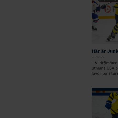
Här är Jun
25-12-22
– Vi drömmer 
utmana USA oc
favoriter i tu
som ett riktig
är målet för t