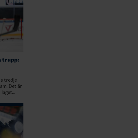
 trupp:
am. Det är
 laget
dskapten