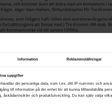
arna, och kommer även att bidra med sin kompetens i ta
 frågor, säger Sam Hallam, förbundskapten för Tre Kronor
ienne, som tidigare haft rollen som assisterande genera
fortsättningsvis att finnas med i Tre Kronors VM-stab.
att kommuniceras vid ett senare tillfälle.
ade artiklar
Information
Reklaminställningar
ina uppgifter
handlar din personliga data, som t.ex. ditt IP-nummer, och anv
illgång till information på din enhet för att kunna tillhandahålla pe
, åskådarinsikter och produktutveckling. Du kan själv välja vilk
glad när Uffe ringde och
Damkronorna spelar VM i U