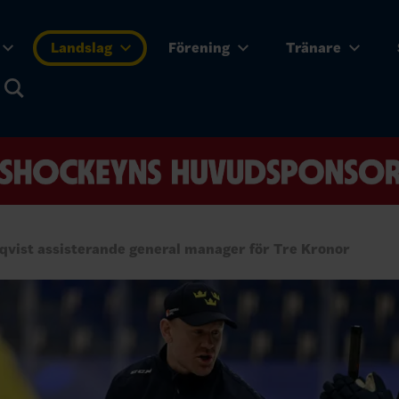
Landslag
Förening
Tränare
qvist assisterande general manager för Tre Kronor