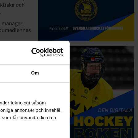
ktiska och
.
l manager,
 Boumediennes
Om
änder teknologi såsom
rsonliga annonser och innehåll,
a som får använda din data
SA, 3–14