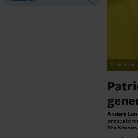
Patric Hörnqvi
Patri
gene
Anders Lun
presenterar
Tre Kronor.