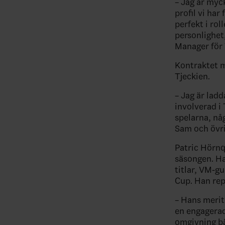
– Jag är myc
profil vi ha
perfekt i rol
personlighet
Manager för 
Kontraktet m
Tjeckien.
– Jag är ladd
involverad i 
spelarna, någ
Sam och övrig
Patric Hörnq
säsongen. Ha
titlar, VM-g
Cup. Han rep
– Hans merite
en engagerad
omgivning bä