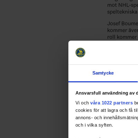
mot NHL-spel
speltekniska
Josef Boumed
kommer även 
roll kommer 
Relater
Samtycke
Ansvarsfull användning av d
Vi och
våra 1022 partners
be
cookies för att lagra och få t
annons- och innehållsmätning
och i vilka syften.
"Blev jätte