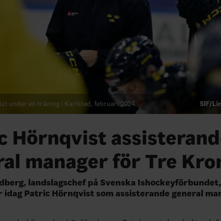
st under en träning i Karlstad, februari 2024.
SIF/L
c Hörnqvist assisteran
ral manager för Tre Kro
dberg, landslagschef på Svenska Ishockeyförbundet,
 idag Patric Hörnqvist som assisterande general ma