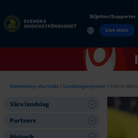
Biljetter/Supporter
Live stats
Swehockey startsida
Landslagsnyheter
Patric Hörn
Våra landslag
Partners
Historik