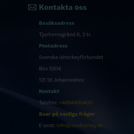
Kontakta oss
Besöksadress
Tjurhornsgränd 6, 3 tr.
Postadress
Svenska Ishockeyförbundet
Box 5204
121 18 Johanneshov
Kontakt
Telefon:
+4684490400
Svar på vanliga frågor
E-post:
info@swehockey.se