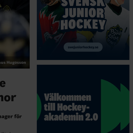
inus Hugosson
de
nor
nager för