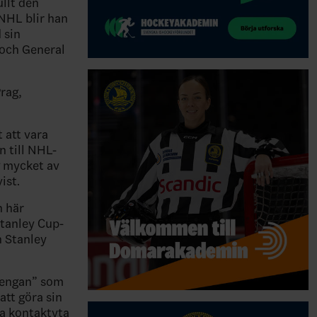
ullt den
 NHL blir han
 sin
 och General
rag,
 att vara
n till NHL-
ig mycket av
ist.
n här
Stanley Cup-
h Stanley
”Bengan” som
att göra sin
ta kontaktyta