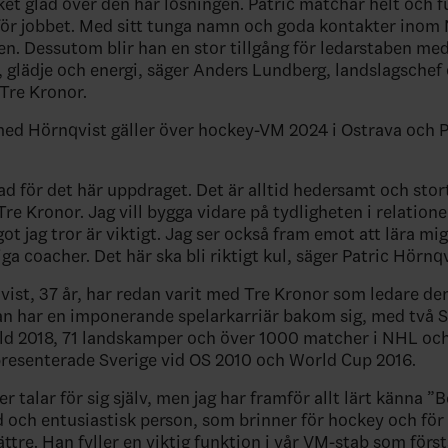
ket glad över den här lösningen. Patric matchar helt och f
r för jobbet. Med sitt tunga namn och goda kontakter inom
len. Dessutom blir han en stor tillgång för ledarstaben med
, glädje och energi, säger Anders Lundberg, landslagschef
Tre Kronor.
ed Hörnqvist gäller över hockey-VM 2024 i Ostrava och P
ad för det här uppdraget. Det är alltid hedersamt och stort
Tre Kronor. Jag vill bygga vidare på tydligheten i relatione
ot jag tror är viktigt. Jag ser också fram emot att lära m
a coacher. Det här ska bli riktigt kul, säger Patric Hörnqv
vist, 37 år, har redan varit med Tre Kronor som ledare de
n har en imponerande spelarkarriär bakom sig, med två 
uld 2018, 71 landskamper och över 1000 matcher i NHL oc
resenterade Sverige vid OS 2010 och World Cup 2016.
r talar för sig själv, men jag har framför allt lärt känna 
 och entusiastisk person, som brinner för hockey och för 
ttre. Han fyller en viktig funktion i vår VM-stab som förs