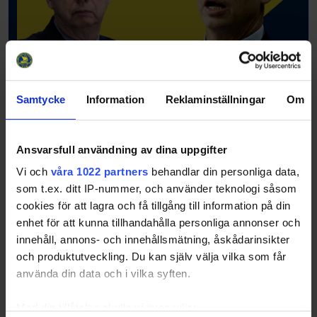
Samtycke
Information
Reklaminställningar
Om
Ansvarsfull användning av dina uppgifter
Vi och
våra 1022 partners
behandlar din personliga data,
som t.ex. ditt IP-nummer, och använder teknologi såsom
cookies för att lagra och få tillgång till information på din
enhet för att kunna tillhandahålla personliga annonser och
innehåll, annons- och innehållsmätning, åskådarinsikter
Coach:
Pär Mårts
och produktutveckling. Du kan själv välja vilka som får
Coach:
Bengt-Åke Gustavsson
använda din data och i vilka syften.
Coach:
Markus Näslund
Coach:
Stig Salming
Fysioterapeut:
Thomas Carlsson
Med din tillåtelse skulle vi även vilja: