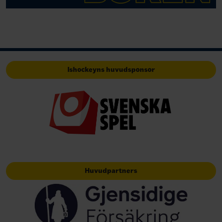
Ishockeyns huvudsponsor
Huvudpartners