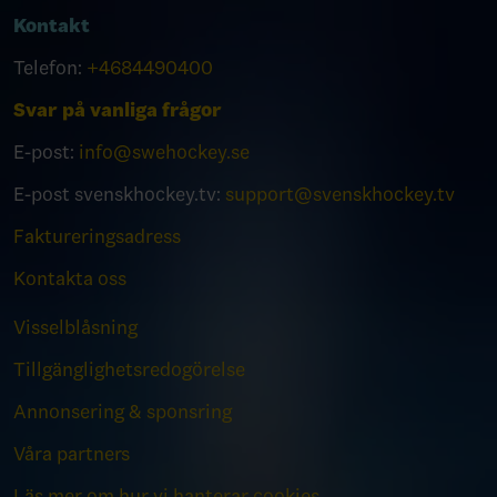
Kontakt
Telefon:
+4684490400
Svar på vanliga frågor
E-post:
info@swehockey.se
E-post svenskhockey.tv:
support@svenskhockey.tv
Faktureringsadress
Kontakta oss
Visselblåsning
Tillgänglighetsredogörelse
Annonsering & sponsring
Våra partners
Läs mer om hur vi hanterar cookies