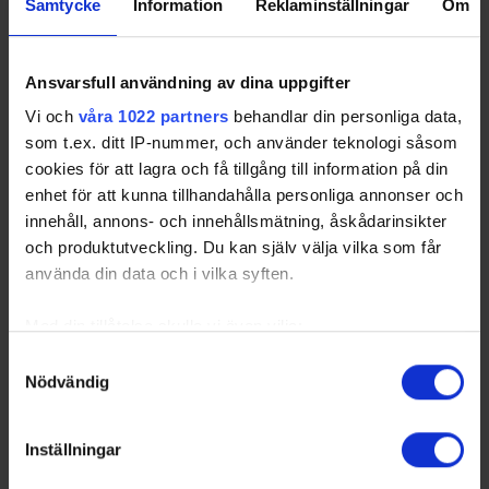
Samtycke
Information
Reklaminställningar
Om
Ansvarsfull användning av dina uppgifter
Vi och
våra 1022 partners
behandlar din personliga data,
som t.ex. ditt IP-nummer, och använder teknologi såsom
cookies för att lagra och få tillgång till information på din
enhet för att kunna tillhandahålla personliga annonser och
innehåll, annons- och innehållsmätning, åskådarinsikter
och produktutveckling. Du kan själv välja vilka som får
använda din data och i vilka syften.
Med din tillåtelse skulle vi även vilja:
Samla in information om din geografiska plats
Samtyckesval
Nödvändig
som kan ha en noggrannhet på upp till flera meter
Identifiera din enhet genom att aktivt skanna den
för specifika kännetecken (fingeravtryck)
Inställningar
Ta reda på mer om hur dina personliga uppgifter