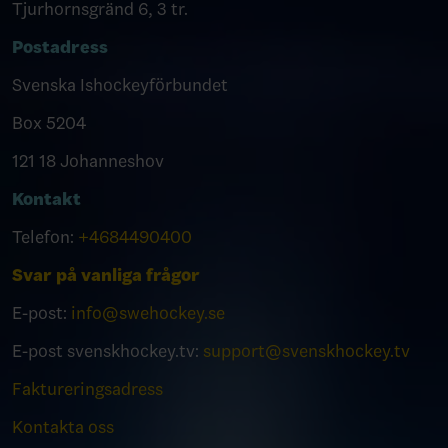
Tjurhornsgränd 6, 3 tr.
Postadress
Svenska Ishockeyförbundet
Box 5204
121 18 Johanneshov
Kontakt
Telefon:
+4684490400
Svar på vanliga frågor
E-post:
info@swehockey.se
E-post svenskhockey.tv:
support@svenskhockey.tv
Faktureringsadress
Kontakta oss