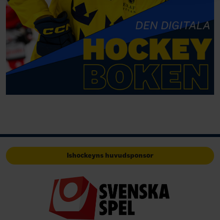
Ishockeyns huvudsponsor