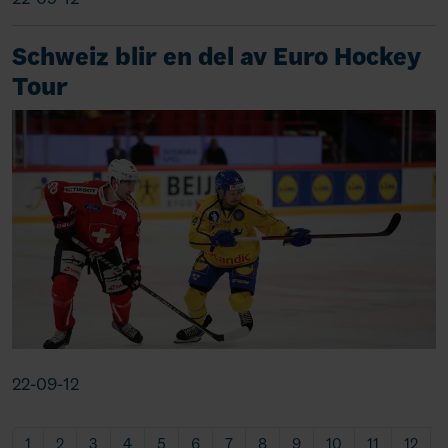
Schweiz blir en del av Euro Hockey
Tour
22-09-12
1
2
3
4
5
6
7
8
9
10
11
12